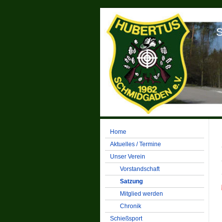
S
Home
Aktuelles / Termine
Unser Verein
Vorstandschaft
Satzung
Mitglied werden
Chronik
Schießsport