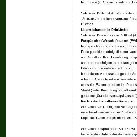
Interessen (z.B. beim Einsatz von Bea
Sofern wir Dritte mit der Verarbeitun
„Auftragsverarbeitungsvertrages“ bea
DSGVO.
Übermittlungen in Drittländer
Sofern wir Daten in einem Drittland 
Europäischen Wirtschaftsraums (EWR
Inanspruchnahme von Diensten Dritte
Dritte geschieht, erfolgt dies nur, wen
auf Grundlage Ihrer Einwilligung, aufg
unserer berechtigten Interessen gesch
Erlaubnisse, verarbeiten oder lassen w
besonderen Voraussetzungen der Art. 
erfolgt z.B. auf Grundlage besonderer 
eines der EU entsprechenden Datensc
Shield“) oder Beachtung offiziell aner
genannte „Standardvertragsklauseln“)
Rechte der betroffenen Personen
Sie haben das Recht, eine Bestätigun
verarbeitet werden und auf Auskunft 
Kopie der Daten entsprechend Art. 
Sie haben entsprechend. Art. 16 DSGV
betreffenden Daten oder die Berichtig