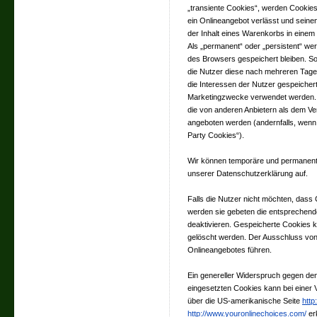
„transiente Cookies“, werden Cookies
ein Onlineangebot verlässt und seine
der Inhalt eines Warenkorbs in einem
Als „permanent“ oder „persistent“ w
des Browsers gespeichert bleiben. So
die Nutzer diese nach mehreren Tag
die Interessen der Nutzer gespeicher
Marketingzwecke verwendet werden. A
die von anderen Anbietern als dem Ver
angeboten werden (andernfalls, wenn 
Party Cookies“).
Wir können temporäre und permanent
unserer Datenschutzerklärung auf.
Falls die Nutzer nicht möchten, dass
werden sie gebeten die entsprechend
deaktivieren. Gespeicherte Cookies 
gelöscht werden. Der Ausschluss vo
Onlineangebotes führen.
Ein genereller Widerspruch gegen de
eingesetzten Cookies kann bei einer V
über die US-amerikanische Seite
http
http://www.youronlinechoices.com/
er