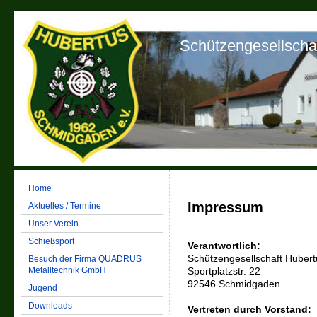
Schützengesellscha
Home
Impressum
Aktuelles / Termine
Unser Verein
Schießsport
Verantwortlich:
Schützengesellschaft Huber
Besuch der Firma QUADRUS
Metalltechnik GmbH
Sportplatzstr. 22
92546 Schmidgaden
Jugend
Downloads
Vertreten durch Vorstand: