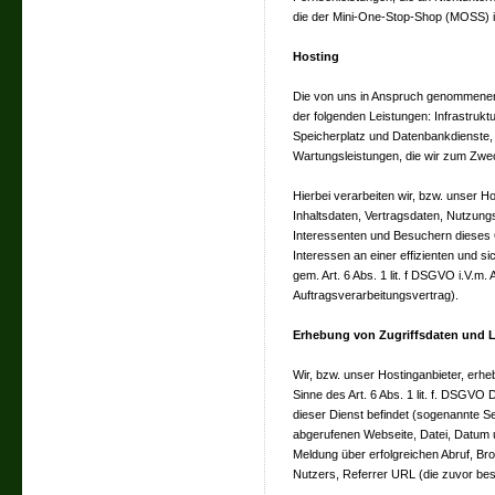
die der Mini-One-Stop-Shop (MOSS) 
Hosting
Die von uns in Anspruch genommenen 
der folgenden Leistungen: Infrastrukt
Speicherplatz und Datenbankdienste, 
Wartungsleistungen, die wir zum Zwe
Hierbei verarbeiten wir, bzw. unser H
Inhaltsdaten, Vertragsdaten, Nutzun
Interessenten und Besuchern dieses 
Interessen an einer effizienten und 
gem. Art. 6 Abs. 1 lit. f DSGVO i.V.m
Auftragsverarbeitungsvertrag).
Erhebung von Zugriffsdaten und L
Wir, bzw. unser Hostinganbieter, erhe
Sinne des Art. 6 Abs. 1 lit. f. DSGVO 
dieser Dienst befindet (sogenannte S
abgerufenen Webseite, Datei, Datum 
Meldung über erfolgreichen Abruf, Br
Nutzers, Referrer URL (die zuvor bes