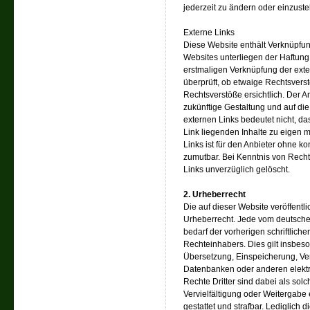
jederzeit zu ändern oder einzuste
Externe Links
Diese Website enthält Verknüpfung
Websites unterliegen der Haftung 
erstmaligen Verknüpfung der exte
überprüft, ob etwaige Rechtsvers
Rechtsverstöße ersichtlich. Der An
zukünftige Gestaltung und auf die
externen Links bedeutet nicht, da
Link liegenden Inhalte zu eigen m
Links ist für den Anbieter ohne k
zumutbar. Bei Kenntnis von Recht
Links unverzüglich gelöscht.
2. Urheberrecht
Die auf dieser Website veröffentl
Urheberrecht. Jede vom deutsche
bedarf der vorherigen schriftlich
Rechteinhabers. Dies gilt insbeso
Übersetzung, Einspeicherung, Ve
Datenbanken oder anderen elekt
Rechte Dritter sind dabei als sol
Vervielfältigung oder Weitergabe e
gestattet und strafbar. Lediglich