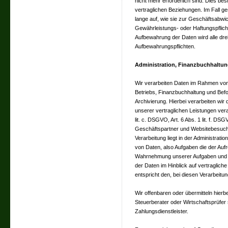
nicht mehr erforderlich sind. Dies be
vertraglichen Beziehungen. Im Fall ge
lange auf, wie sie zur Geschäftsabwic
Gewährleistungs- oder Haftungspflicht
Aufbewahrung der Daten wird alle drei
Aufbewahrungspflichten.
Administration, Finanzbuchhaltun
Wir verarbeiten Daten im Rahmen vo
Betriebs, Finanzbuchhaltung und Befol
Archivierung. Hierbei verarbeiten wir
unserer vertraglichen Leistungen vera
lit. c. DSGVO, Art. 6 Abs. 1 lit. f. D
Geschäftspartner und Websitebesuche
Verarbeitung liegt in der Administrati
von Daten, also Aufgaben die der Aufr
Wahrnehmung unserer Aufgaben und E
der Daten im Hinblick auf vertraglich
entspricht den, bei diesen Verarbeitu
Wir offenbaren oder übermitteln hierbe
Steuerberater oder Wirtschaftsprüfer
Zahlungsdienstleister.