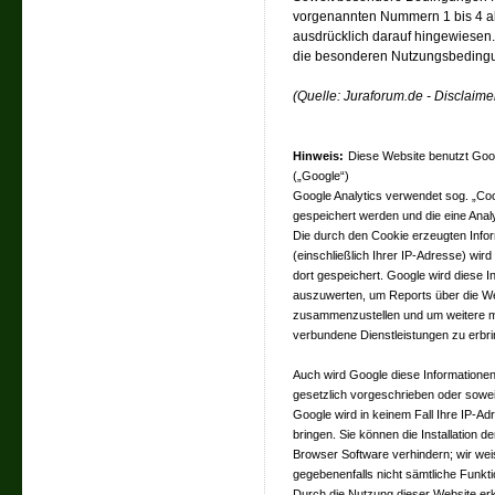
vorgenannten Nummern 1 bis 4 ab
ausdrücklich darauf hingewiesen. 
die besonderen Nutzungsbeding
(Quelle: Juraforum.de - Disclaime
Hinweis:
Diese Website benutzt Goog
(„Google“)
Google Analytics verwendet sog. „Coo
gespeichert werden und die eine Anal
Die durch den Cookie erzeugten Info
(einschließlich Ihrer IP-Adresse) wir
dort gespeichert. Google wird diese 
auszuwerten, um Reports über die Web
zusammenzustellen und um weitere mi
verbundene Dienstleistungen zu erbri
Auch wird Google diese Informationen 
gesetzlich vorgeschrieben oder soweit
Google wird in keinem Fall Ihre IP-A
bringen. Sie können die Installation 
Browser Software verhindern; wir weis
gegebenenfalls nicht sämtliche Funkt
Durch die Nutzung dieser Website erkl