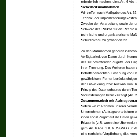
erforderlich machen, dient Art. 6 Abs
Sicherheitsmaßnahmen
Wir treffen nach Maßgabe des Art. 3
Technik, der Implementierungskosten
Zwecke der Verarbeitung sowie der unt
Schwere des Risikos für die Rechte u
technische und organisatorische M
Schutzniveau zu gewährleisten.
Zu den Maßnahmen gehören insbesonder
Verfügbarkeit von Daten durch Kontr
des sie betreffenden Zugriffs, der Ei
ihrer Trennung. Des Weiteren haben w
Betroffenenrechten, Löschung von Da
gewährleisen. Ferner berücksichtige
der Entwicklung, bzw. Auswahl von H
Prinzip des Datenschutzes durch Tec
Voreinstellungen berücksichtigt (Art
Zusammenarbeit mit Auftragsverar
Sofern wir im Rahmen unserer Verar
Unternehmen (Auftragsverarbeitern ode
ihnen sonst Zugriff auf die Daten gew
Erlaubnis (z.B. wenn eine Übermittlung
gem. Art. 6 Abs. 1 lit. b DSGVO zur Ver
eine rechtliche Verpflichtung dies vo