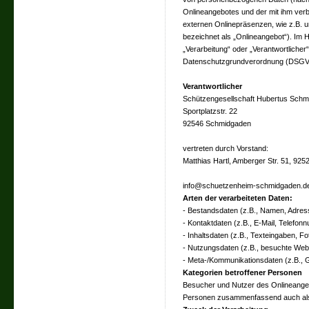
Onlineangebotes und der mit ihm ver
externen Onlinepräsenzen, wie z.B. u
bezeichnet als „Onlineangebot“). Im Hi
„Verarbeitung“ oder „Verantwortlicher“ 
Datenschutzgrundverordnung (DSGV
Verantwortlicher
Schützengesellschaft Hubertus Schm
Sportplatzstr. 22
92546 Schmidgaden
vertreten durch Vorstand:
Matthias Hartl, Amberger Str. 51, 92
info@schuetzenheim-schmidgaden.d
Arten der verarbeiteten Daten:
- Bestandsdaten (z.B., Namen, Adres
- Kontaktdaten (z.B., E-Mail, Telefon
- Inhaltsdaten (z.B., Texteingaben, Fo
- Nutzungsdaten (z.B., besuchte Webse
- Meta-/Kommunikationsdaten (z.B., G
Kategorien betroffener Personen
Besucher und Nutzer des Onlineangeb
Personen zusammenfassend auch als