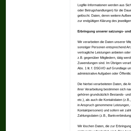
Logfile-Informationen werden aus Sic
oder Betrugshandlungen) für die Dau
gelöscht. Daten, deren weitere Aufbe
zur endgültigen Klärung des jeweilig
Erbringung unserer satzungs- un
Wir verarbeiten die Daten unserer Mit
sonstiger Personen entsprechend Art.
vertragliche Leistungen anbieten ode
z.B. gegenüber Mitgliedern, tätig we
Zuwendungen sind. Im Übrigen verarbe
Abs. 1 lit. f. DSGVO auf Grundlage u
administrative Aufgaben oder Öffentlic
Die hierbei verarbeiteten Daten, die 
ihrer Verarbeitung bestimmen sich n
gehören grundsätzlich Bestands- un
etc.), als auch die Kontaktdaten (z.B.,
in Anspruch genommene Leistungen, m
Kontaktpersonen) und sofern wir zahl
Zahlungsdaten (z.B., Bankverbindung, 
Wir löschen Daten, die zur Erbringu