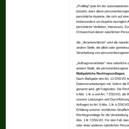
„Profiling“ jede Art der automatisier
besteht, dass diese personenbezoge
persönliche Aspekte, die sich auf ein
insbesondere um Aspekte bezüglich Arb
persönliche Vorlieben, Interessen, Zuv
Ortswechsel dieser natürlichen Pers
Als „Verantwortlicher“ wird die natürl
andere Stelle, die allein oder gemein
Verarbeitung von personenbezogenen 
„Auftragsverarbeiter“ eine natürliche 
andere Stelle, die personenbezogene D
Maßgebliche Rechtsgrundlagen
Nach Maßgabe des Art. 13 DSGVO tei
Datenverarbeitungen mit. Sofern die 
genannt wird, gilt Folgendes: Die Rech
6 Abs. 1 lit. a und Art. 7 DSGVO, die 
unserer Leistungen und Durchführun
Anfragen ist Art. 6 Abs. 1 lit. b DSGV
Erfüllung unserer rechtlichen Verpflich
Rechtsgrundlage für die Verarbeitung 
Abs. 1 lit. f DSGVO. Für den Fall, da
oder einer anderen natürlichen Pers