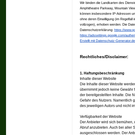
Wir binden die Landkarten des Diens
Amphitheatre Parkway, Mountain View
können insbesondere IP-Adressen und
ohne deren Einwilligung (im Regelfall
vollzogen), erhoben werden. Die Date
Datenschutzerklärung:
https://www.go
https://adssettings.google.com/authen
Erstellt mit Datenschutz-Generator
Rechtliches/Disclaimer:
1. Haftungsbeschränkung
Inhalte dieser Website
Die Inhalte dieser Website werden 
übernimmt jedoch keine Gewähr für 
der bereitgestellten Inhalte. Die 
Gefahr des Nutzers. Namentlich 
des jeweiligen Autors und nicht 
Verfügbarkeit der Website
Der Anbieter wird sich bemühen, 
Abruf anzubieten. Auch bei aller S
ausgeschlossen werden. Der Anbie