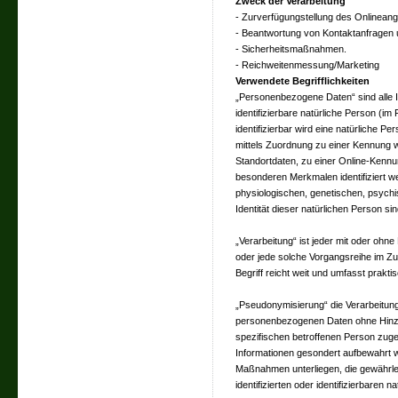
Zweck der Verarbeitung
- Zurverfügungstellung des Onlineang
- Beantwortung von Kontaktanfragen 
- Sicherheitsmaßnahmen.
- Reichweitenmessung/Marketing
Verwendete Begrifflichkeiten
„Personenbezogene Daten“ sind alle Inf
identifizierbare natürliche Person (im
identifizierbar wird eine natürliche P
mittels Zuordnung zu einer Kennung
Standortdaten, zu einer Online-Kenn
besonderen Merkmalen identifiziert w
physiologischen, genetischen, psychis
Identität dieser natürlichen Person sin
„Verarbeitung“ ist jeder mit oder ohne
oder jede solche Vorgangsreihe im 
Begriff reicht weit und umfasst prakt
„Pseudonymisierung“ die Verarbeitun
personenbezogenen Daten ohne Hinzuz
spezifischen betroffenen Person zug
Informationen gesondert aufbewahrt 
Maßnahmen unterliegen, die gewährle
identifizierten oder identifizierbaren