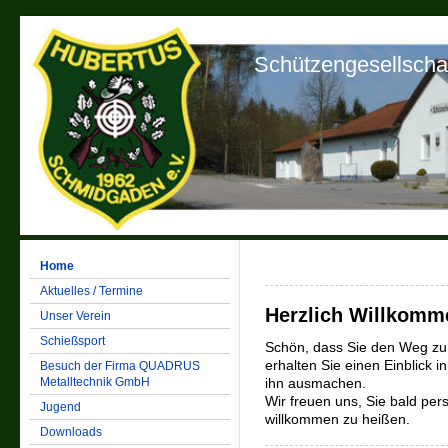
Schützengesellscha
Home
Aktuelles / Termine
Herzlich Willkomm
Unser Verein
Schießsport
Schön, dass Sie den Weg zu
erhalten Sie einen Einblick 
Besuch der Firma QUADRUS
Metalltechnik GmbH
ihn ausmachen.
Wir freuen uns, Sie bald per
Jugend
willkommen zu heißen.
Downloads